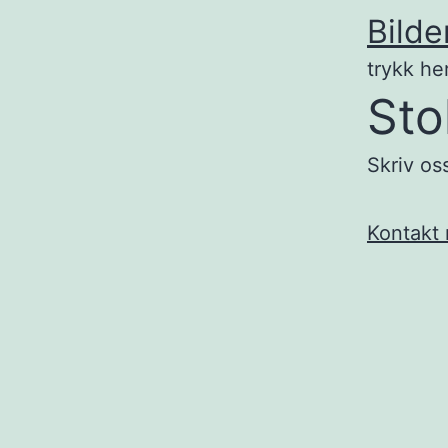
Bilde
trykk he
Sto
Skriv oss
Kontakt 