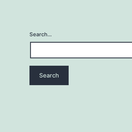
Search…