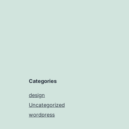
Categories
design
Uncategorized
wordpress