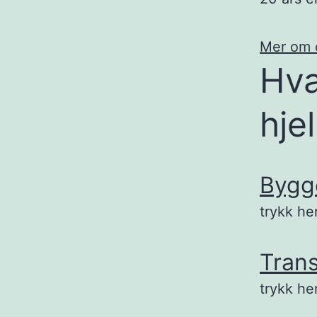
Mer om 
Hva
hje
Bygg
trykk he
Trans
trykk he