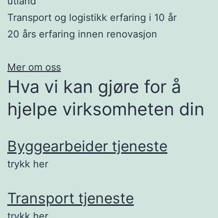
utland
Transport og logistikk erfaring i 10 år
20 års erfaring innen renovasjon
Mer om oss
Hva vi kan gjøre for å
hjelpe virksomheten din
Byggearbeider tjeneste
trykk her
Transport tjeneste
trykk her