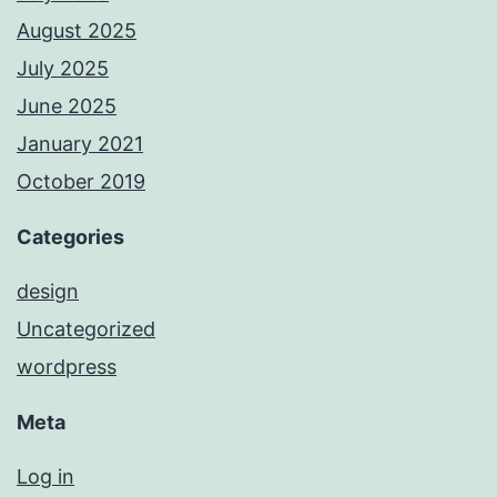
August 2025
July 2025
June 2025
January 2021
October 2019
Categories
design
Uncategorized
wordpress
Meta
Log in