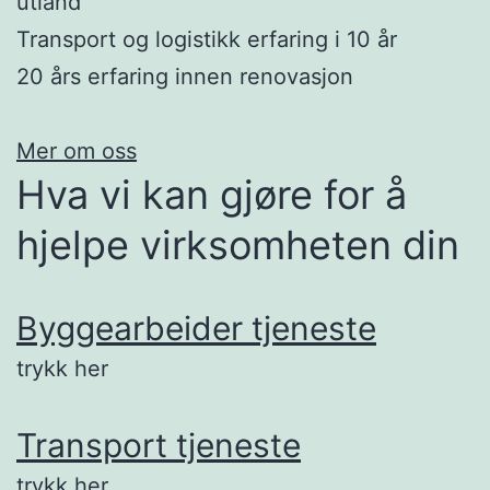
utland
Transport og logistikk erfaring i 10 år
20 års erfaring innen renovasjon
Mer om oss
Hva vi kan gjøre for å
hjelpe virksomheten din
Byggearbeider tjeneste
trykk her
Transport tjeneste
trykk her