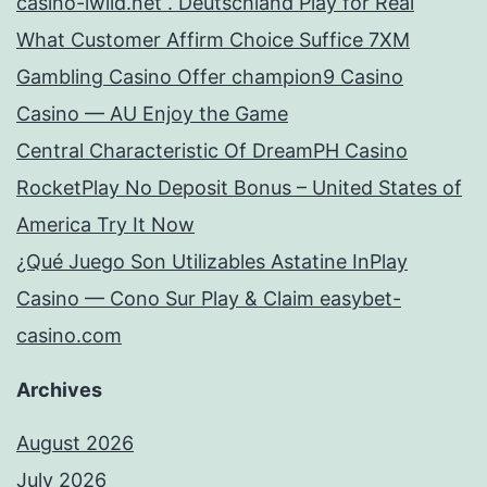
casino-iwild.net . Deutschland Play for Real
What Customer Affirm Choice Suffice 7XM
Gambling Casino Offer champion9 Casino
Casino — AU Enjoy the Game
Central Characteristic Of DreamPH Casino
RocketPlay No Deposit Bonus – United States of
America Try It Now
¿Qué Juego Son Utilizables Astatine InPlay
Casino — Cono Sur Play & Claim easybet-
casino.com
Archives
August 2026
July 2026