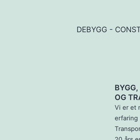
Skip
to
content
DEBYGG - CONST
BYGG,
OG TR
Vi er et
erfaring 
Transport
20 års e