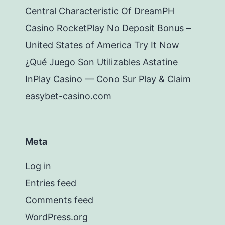
Central Characteristic Of DreamPH
Casino RocketPlay No Deposit Bonus –
United States of America Try It Now
¿Qué Juego Son Utilizables Astatine
InPlay Casino — Cono Sur Play & Claim
easybet-casino.com
Meta
Log in
Entries feed
Comments feed
WordPress.org