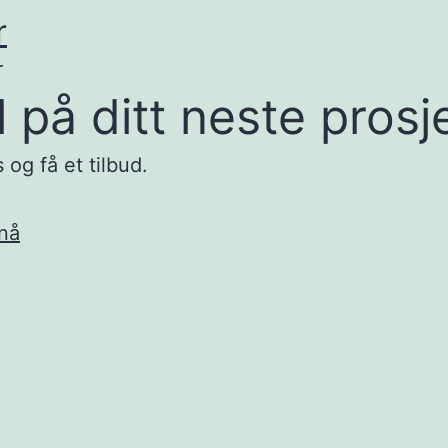
r
r
l på ditt neste prosj
 og få et tilbud.
nå