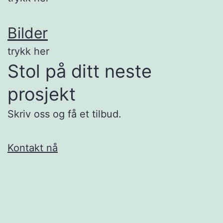
Bilder
trykk her
Stol på ditt neste
prosjekt
Skriv oss og få et tilbud.
Kontakt nå