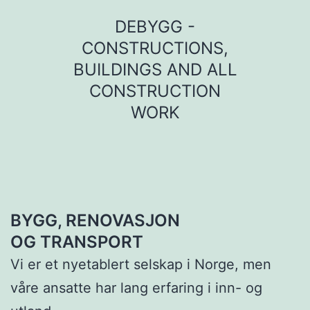
Skip
DEBYGG -
to
CONSTRUCTIONS,
content
BUILDINGS AND ALL
CONSTRUCTION
WORK
BYGG, RENOVASJON
OG TRANSPORT
Vi er et nyetablert selskap i Norge, men
våre ansatte har lang erfaring i inn- og