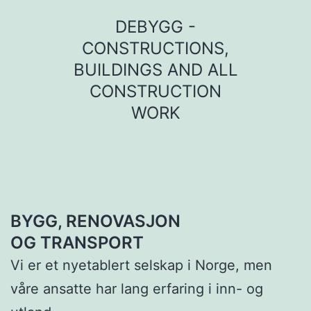
Skip
DEBYGG -
to
CONSTRUCTIONS,
content
BUILDINGS AND ALL
CONSTRUCTION
WORK
BYGG, RENOVASJON
OG TRANSPORT
Vi er et nyetablert selskap i Norge, men
våre ansatte har lang erfaring i inn- og