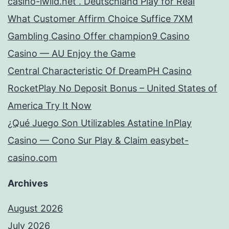
casino-iwild.net . Deutschland Play for Real
What Customer Affirm Choice Suffice 7XM
Gambling Casino Offer champion9 Casino
Casino — AU Enjoy the Game
Central Characteristic Of DreamPH Casino
RocketPlay No Deposit Bonus – United States of
America Try It Now
¿Qué Juego Son Utilizables Astatine InPlay
Casino — Cono Sur Play & Claim easybet-
casino.com
Archives
August 2026
July 2026