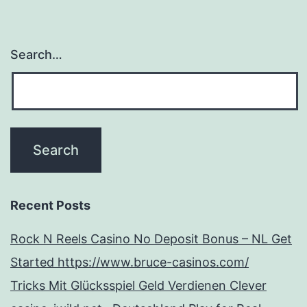
Search…
Recent Posts
Rock N Reels Casino No Deposit Bonus – NL Get
Started https://www.bruce-casinos.com/
Tricks Mit Glücksspiel Geld Verdienen Clever