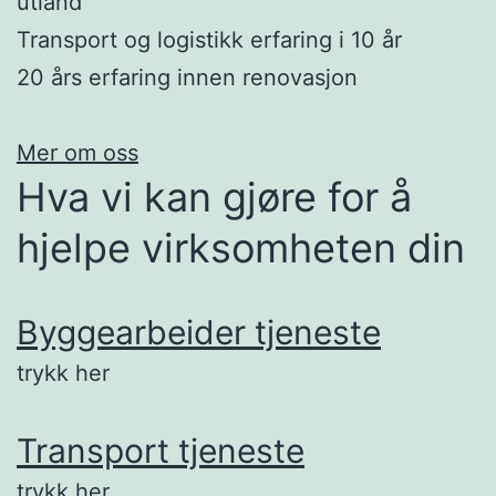
utland
Transport og logistikk erfaring i 10 år
20 års erfaring innen renovasjon
Mer om oss
Hva vi kan gjøre for å
hjelpe virksomheten din
Byggearbeider tjeneste
trykk her
Transport tjeneste
trykk her