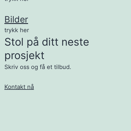
Bilder
trykk her
Stol på ditt neste
prosjekt
Skriv oss og få et tilbud.
Kontakt nå