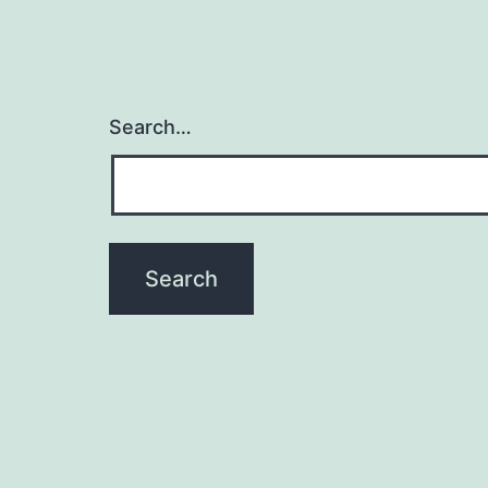
Search…