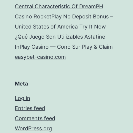
Central Characteristic Of DreamPH
Casino RocketPlay No Deposit Bonus –
United States of America Try It Now
¿Qué Juego Son Utilizables Astatine
InPlay Casino — Cono Sur Play & Claim
easybet-casino.com
Meta
Log in
Entries feed
Comments feed
WordPress.org