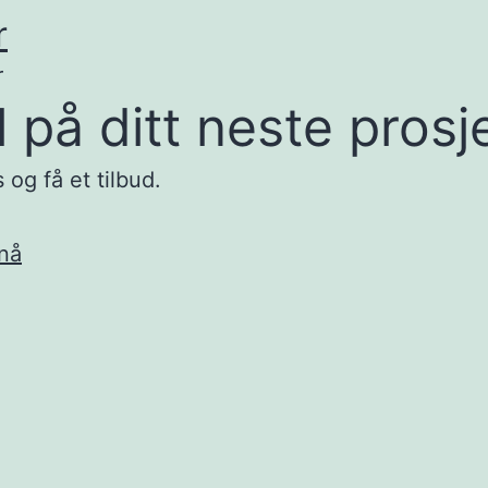
r
r
l på ditt neste prosj
 og få et tilbud.
nå