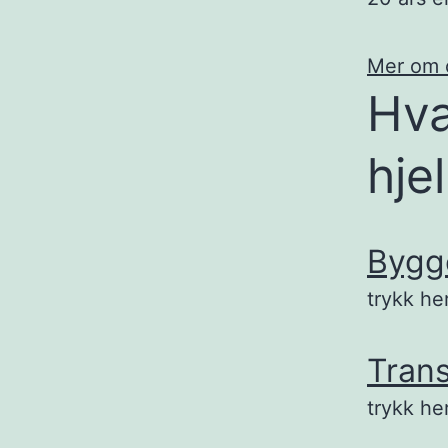
Mer om 
Hva
hje
Bygg
trykk he
Trans
trykk he