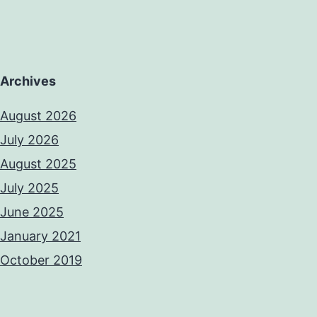
Archives
August 2026
July 2026
August 2025
July 2025
June 2025
January 2021
October 2019