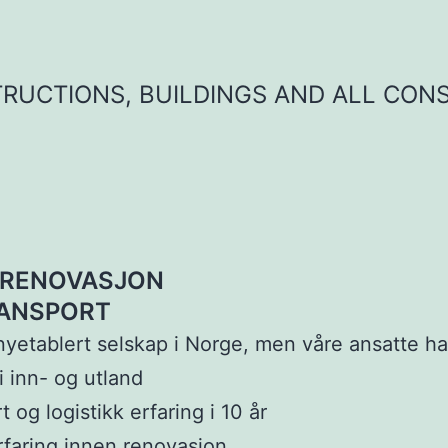
RUCTIONS, BUILDINGS AND ALL CO
 RENOVASJON
ANSPORT
 nyetablert selskap i Norge, men våre ansatte ha
i inn- og utland
 og logistikk erfaring i 10 år
rfaring innen renovasjon