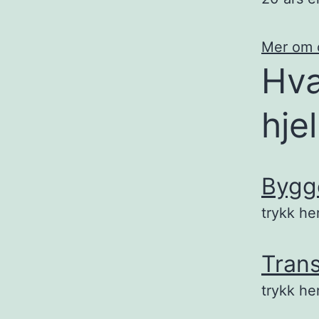
Mer om 
Hva
hje
Bygg
trykk he
Trans
trykk he