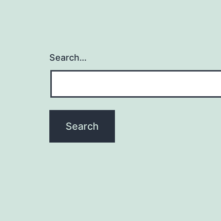
Search…