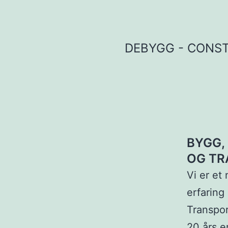
Skip
to
content
DEBYGG - CONST
BYGG,
OG TR
Vi er et
erfaring 
Transport
20 års e