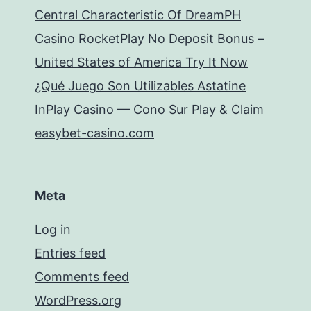
Central Characteristic Of DreamPH
Casino RocketPlay No Deposit Bonus –
United States of America Try It Now
¿Qué Juego Son Utilizables Astatine
InPlay Casino — Cono Sur Play & Claim
easybet-casino.com
Meta
Log in
Entries feed
Comments feed
WordPress.org