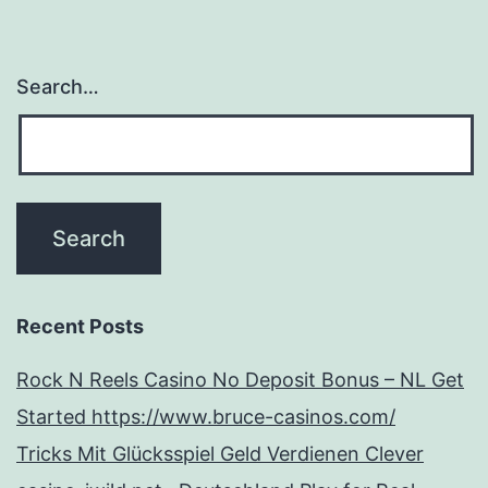
Search…
Recent Posts
Rock N Reels Casino No Deposit Bonus – NL Get
Started https://www.bruce-casinos.com/
Tricks Mit Glücksspiel Geld Verdienen Clever