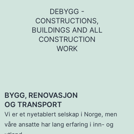
Skip
DEBYGG -
to
CONSTRUCTIONS,
content
BUILDINGS AND ALL
CONSTRUCTION
WORK
BYGG, RENOVASJON
OG TRANSPORT
Vi er et nyetablert selskap i Norge, men
våre ansatte har lang erfaring i inn- og