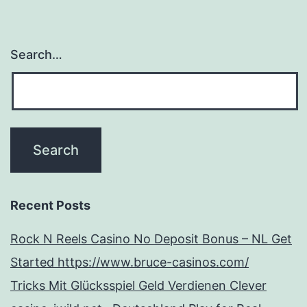
Search…
Recent Posts
Rock N Reels Casino No Deposit Bonus – NL Get
Started https://www.bruce-casinos.com/
Tricks Mit Glücksspiel Geld Verdienen Clever