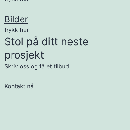
Bilder
trykk her
Stol på ditt neste
prosjekt
Skriv oss og få et tilbud.
Kontakt nå