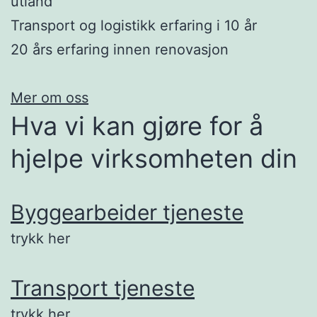
utland
Transport og logistikk erfaring i 10 år
20 års erfaring innen renovasjon
Mer om oss
Hva vi kan gjøre for å
hjelpe virksomheten din
Byggearbeider tjeneste
trykk her
Transport tjeneste
trykk her