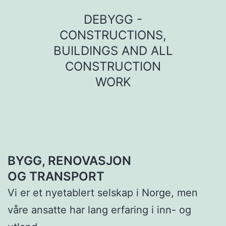
Skip
DEBYGG -
to
CONSTRUCTIONS,
content
BUILDINGS AND ALL
CONSTRUCTION
WORK
BYGG, RENOVASJON
OG TRANSPORT
Vi er et nyetablert selskap i Norge, men
våre ansatte har lang erfaring i inn- og