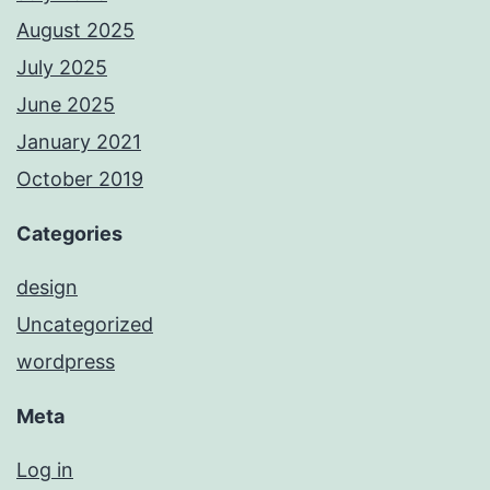
August 2025
July 2025
June 2025
January 2021
October 2019
Categories
design
Uncategorized
wordpress
Meta
Log in