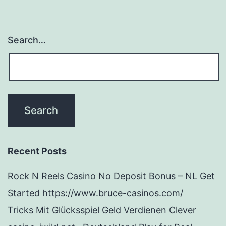
Search…
Recent Posts
Rock N Reels Casino No Deposit Bonus – NL Get
Started https://www.bruce-casinos.com/
Tricks Mit Glücksspiel Geld Verdienen Clever