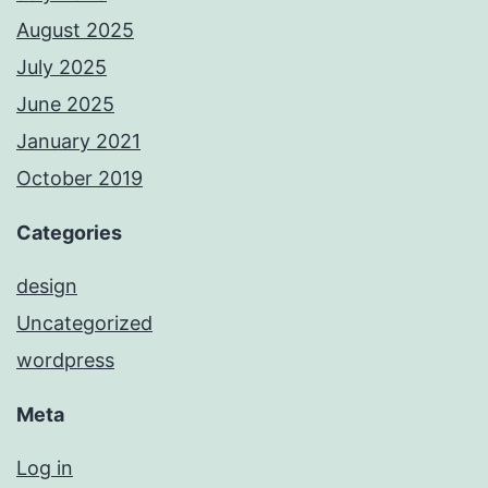
August 2025
July 2025
June 2025
January 2021
October 2019
Categories
design
Uncategorized
wordpress
Meta
Log in