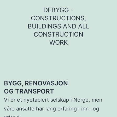
Skip
DEBYGG -
to
CONSTRUCTIONS,
content
BUILDINGS AND ALL
CONSTRUCTION
WORK
BYGG, RENOVASJON
OG TRANSPORT
Vi er et nyetablert selskap i Norge, men
våre ansatte har lang erfaring i inn- og