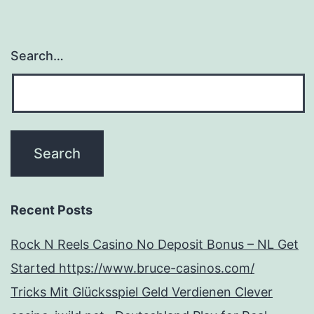
Search…
Recent Posts
Rock N Reels Casino No Deposit Bonus – NL Get
Started https://www.bruce-casinos.com/
Tricks Mit Glücksspiel Geld Verdienen Clever