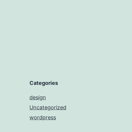
Categories
design
Uncategorized
wordpress