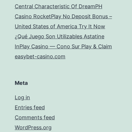
Central Characteristic Of DreamPH
Casino RocketPlay No Deposit Bonus –
United States of America Try It Now
¿Qué Juego Son Utilizables Astatine
InPlay Casino — Cono Sur Play & Claim
easybet-casino.com
Meta
Log in
Entries feed
Comments feed
WordPress.org