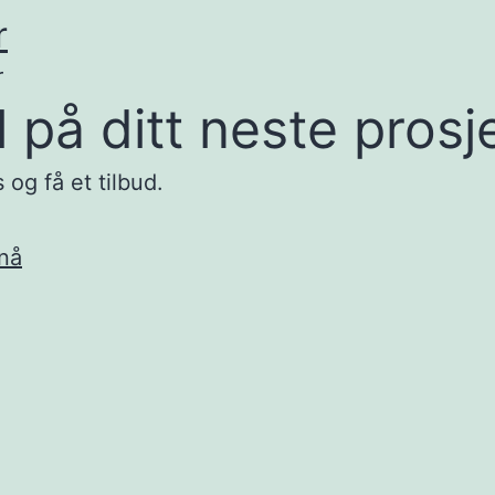
r
r
l på ditt neste prosj
 og få et tilbud.
nå