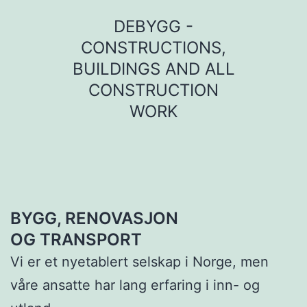
Skip
DEBYGG -
to
CONSTRUCTIONS,
content
BUILDINGS AND ALL
CONSTRUCTION
WORK
BYGG, RENOVASJON
OG TRANSPORT
Vi er et nyetablert selskap i Norge, men
våre ansatte har lang erfaring i inn- og