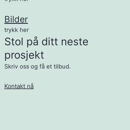
Bilder
trykk her
Stol på ditt neste
prosjekt
Skriv oss og få et tilbud.
Kontakt nå