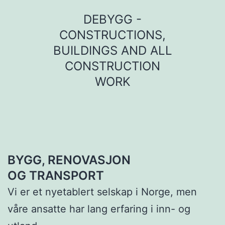
Skip
DEBYGG -
to
CONSTRUCTIONS,
content
BUILDINGS AND ALL
CONSTRUCTION
WORK
BYGG, RENOVASJON
OG TRANSPORT
Vi er et nyetablert selskap i Norge, men
våre ansatte har lang erfaring i inn- og