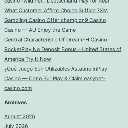
casino-iwild.net . Deutschland Play for Real
What Customer Affirm Choice Suffice 7XM
Gambling Casino Offer champion9 Casino
Casino — AU Enjoy the Game
Central Characteristic Of DreamPH Casino
RocketPlay No Deposit Bonus – United States of
America Try It Now
¿Qué Juego Son Utilizables Astatine InPlay
Casino — Cono Sur Play & Claim easybet-
casino.com
Archives
August 2026
July 2026