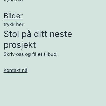
Bilder
trykk her
Stol på ditt neste
prosjekt
Skriv oss og få et tilbud.
Kontakt nå