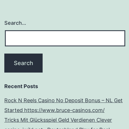
Search…
Recent Posts
Rock N Reels Casino No Deposit Bonus – NL Get
Started https://www.bruce-casinos.com/
Tricks Mit Glücksspiel Geld Verdienen Clever