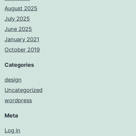
August 2025
July 2025
June 2025
January 2021
October 2019
Categories
design
Uncategorized
wordpress
Meta
Log in