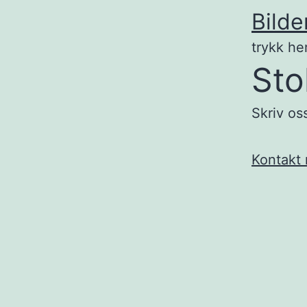
Bilde
trykk he
Sto
Skriv oss
Kontakt 