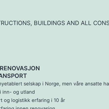
RUCTIONS, BUILDINGS AND ALL CO
 RENOVASJON
ANSPORT
 nyetablert selskap i Norge, men våre ansatte ha
i inn- og utland
 og logistikk erfaring i 10 år
rfaring innen renovasjon