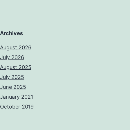
Archives
August 2026
July 2026
August 2025
July 2025
June 2025
January 2021
October 2019