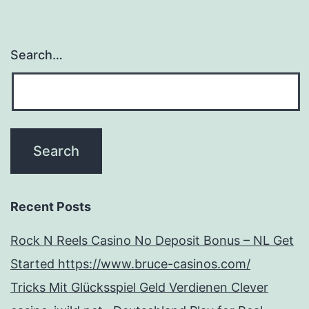
Search…
Recent Posts
Rock N Reels Casino No Deposit Bonus – NL Get
Started https://www.bruce-casinos.com/
Tricks Mit Glücksspiel Geld Verdienen Clever