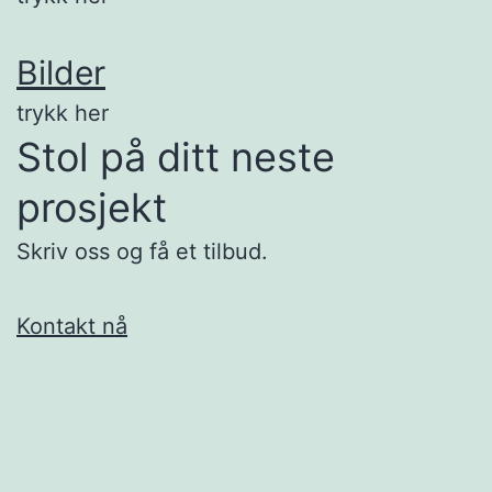
Bilder
trykk her
Stol på ditt neste
prosjekt
Skriv oss og få et tilbud.
Kontakt nå