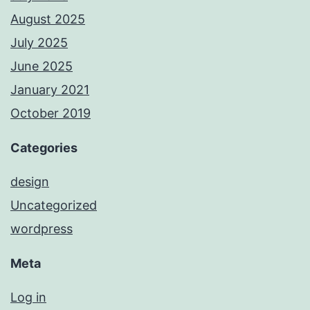
August 2025
July 2025
June 2025
January 2021
October 2019
Categories
design
Uncategorized
wordpress
Meta
Log in