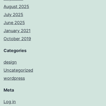
August 2025
July 2025
June 2025
January 2021
October 2019
Categories
design
Uncategorized
wordpress
Meta
Log in