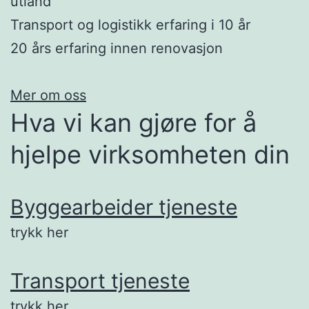
utland
Transport og logistikk erfaring i 10 år
20 års erfaring innen renovasjon
Mer om oss
Hva vi kan gjøre for å
hjelpe virksomheten din
Byggearbeider tjeneste
trykk her
Transport tjeneste
trykk her