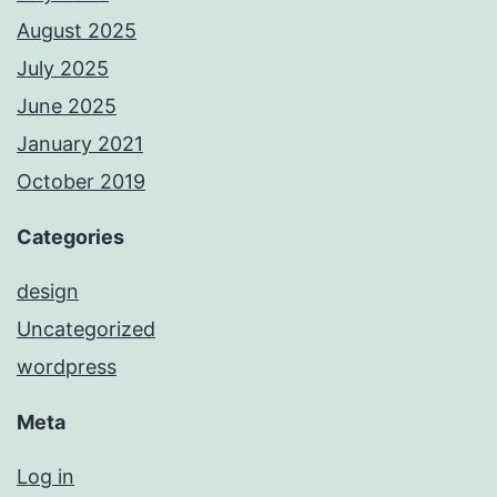
August 2025
July 2025
June 2025
January 2021
October 2019
Categories
design
Uncategorized
wordpress
Meta
Log in