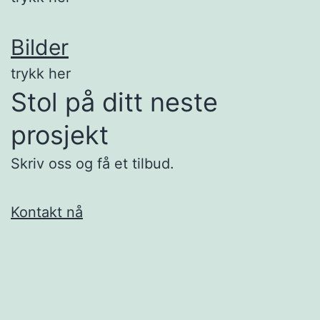
Bilder
trykk her
Stol på ditt neste
prosjekt
Skriv oss og få et tilbud.
Kontakt nå