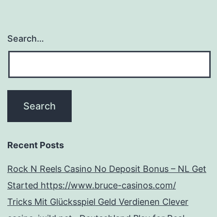
Search…
Recent Posts
Rock N Reels Casino No Deposit Bonus – NL Get
Started https://www.bruce-casinos.com/
Tricks Mit Glücksspiel Geld Verdienen Clever