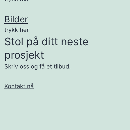
Bilder
trykk her
Stol på ditt neste
prosjekt
Skriv oss og få et tilbud.
Kontakt nå