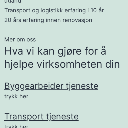
utland
Transport og logistikk erfaring i 10 år
20 års erfaring innen renovasjon
Mer om oss
Hva vi kan gjøre for å
hjelpe virksomheten din
Byggearbeider tjeneste
trykk her
Transport tjeneste
trykk her