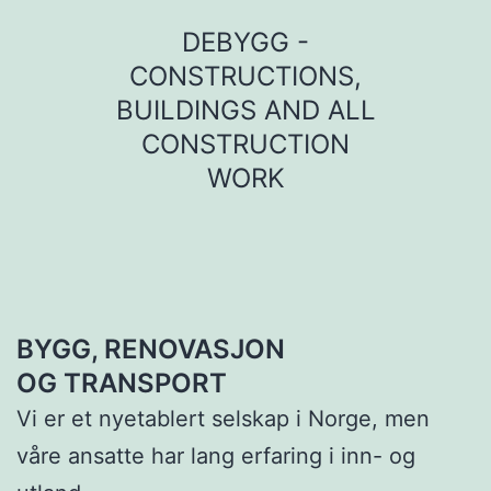
Skip
DEBYGG -
to
CONSTRUCTIONS,
content
BUILDINGS AND ALL
CONSTRUCTION
WORK
BYGG, RENOVASJON
OG TRANSPORT
Vi er et nyetablert selskap i Norge, men
våre ansatte har lang erfaring i inn- og